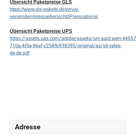
Übersicht Paketpreise
GLS
https://www.gls-pakete.de/privat-
versenden/preisuebersicht#Preisnational
Übersicht Paketpreise
UPS
https://assets.ups.com/adobe/assets/urn:aaid:aem:44057
710a-4f0e-96ef-c258fb938395/original/as/glr-rates-
de-de.pdf
Adresse